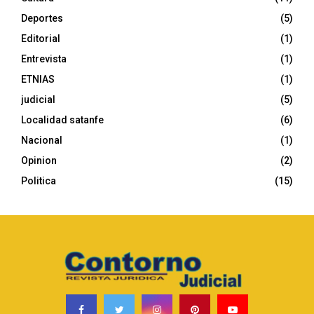
r
R
Deportes
(5)
:
C
Editorial
(1)
Entrevista
(1)
H
ETNIAS
(1)
judicial
(5)
Localidad satanfe
(6)
Nacional
(1)
Opinion
(2)
Politica
(15)