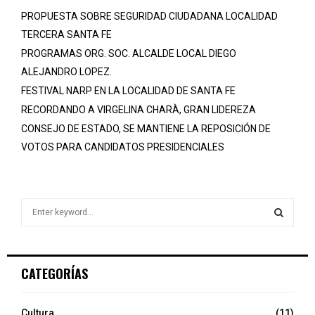
PROPUESTA SOBRE SEGURIDAD CIUDADANA LOCALIDAD
TERCERA SANTA FE
PROGRAMAS ORG. SOC. ALCALDE LOCAL DIEGO
ALEJANDRO LOPEZ.
FESTIVAL NARP EN LA LOCALIDAD DE SANTA FE
RECORDANDO A VIRGELINA CHARÀ, GRAN LIDEREZA
CONSEJO DE ESTADO, SE MANTIENE LA REPOSICIÓN DE
VOTOS PARA CANDIDATOS PRESIDENCIALES
S
e
a
S
r
c
E
CATEGORÍAS
h
f
A
o
Cultura
(11)