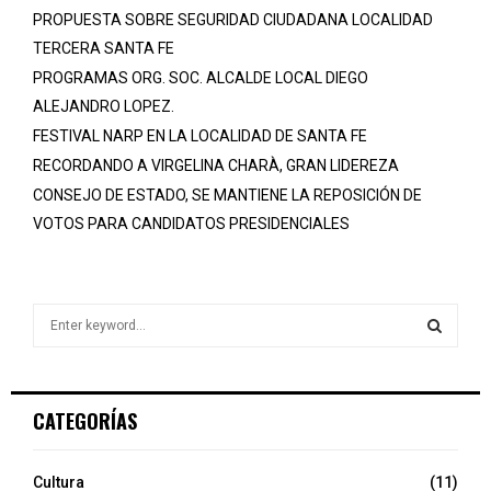
PROPUESTA SOBRE SEGURIDAD CIUDADANA LOCALIDAD
TERCERA SANTA FE
PROGRAMAS ORG. SOC. ALCALDE LOCAL DIEGO
ALEJANDRO LOPEZ.
FESTIVAL NARP EN LA LOCALIDAD DE SANTA FE
RECORDANDO A VIRGELINA CHARÀ, GRAN LIDEREZA
CONSEJO DE ESTADO, SE MANTIENE LA REPOSICIÓN DE
VOTOS PARA CANDIDATOS PRESIDENCIALES
S
e
a
S
r
c
E
CATEGORÍAS
h
f
A
o
Cultura
(11)