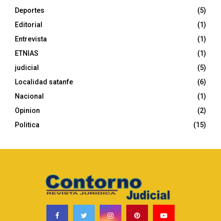
r
R
Deportes
(5)
:
C
Editorial
(1)
Entrevista
(1)
H
ETNIAS
(1)
judicial
(5)
Localidad satanfe
(6)
Nacional
(1)
Opinion
(2)
Politica
(15)