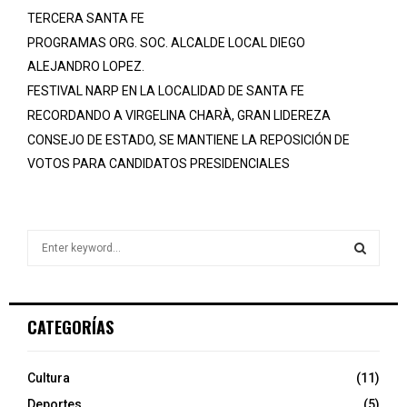
TERCERA SANTA FE
PROGRAMAS ORG. SOC. ALCALDE LOCAL DIEGO
ALEJANDRO LOPEZ.
FESTIVAL NARP EN LA LOCALIDAD DE SANTA FE
RECORDANDO A VIRGELINA CHARÀ, GRAN LIDEREZA
CONSEJO DE ESTADO, SE MANTIENE LA REPOSICIÓN DE
VOTOS PARA CANDIDATOS PRESIDENCIALES
S
e
a
S
r
c
E
CATEGORÍAS
h
f
A
o
Cultura
(11)
r
R
Deportes
(5)