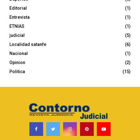
:
C
Editorial
(1)
Entrevista
(1)
H
ETNIAS
(1)
judicial
(5)
Localidad satanfe
(6)
Nacional
(1)
Opinion
(2)
Politica
(15)