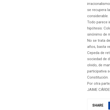
irracionalism
se recupera l
considerable.
Todo parece in
hipótesis: Co
sinónimo de m
No se trata de
años, basta v
Cepeda de reto
sociedad de d
olvido, de ma
participativa 
Constitución.
Por otra part
JAIME CÁRDE
SHARE