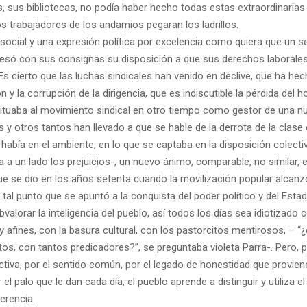
, sus bibliotecas, no podía haber hecho todas estas extraordinarias
 trabajadores de los andamios pegaran los ladrillos.
social y una expresión política por excelencia como quiera que un se
esó con sus consignas su disposición a que sus derechos laborale
s cierto que las luchas sindicales han venido en declive, que ha hec
n y la corrupción de la dirigencia, que es indiscutible la pérdida del h
situaba al movimiento sindical en otro tiempo como gestor de una n
 y otros tantos han llevado a que se hable de la derrota de la clase 
había en el ambiente, en lo que se captaba en la disposición colectiva
a a un lado los prejuicios-, un nuevo ánimo, comparable, no similar, 
ue se dio en los años setenta cuando la movilización popular alcanzó
 tal punto que se apuntó a la conquista del poder político y del Estad
bvalorar la inteligencia del pueblo, así todos los días sea idiotizado
 afines, con la basura cultural, con los pastorcitos mentirosos, – 
os, con tantos predicadores?”, se preguntaba violeta Parra-. Pero, 
tiva, por el sentido común, por el legado de honestidad que provien
el palo que le dan cada día, el pueblo aprende a distinguir y utiliza 
ferencia.