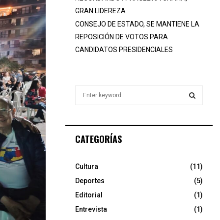
GRAN LIDEREZA
CONSEJO DE ESTADO, SE MANTIENE LA
REPOSICIÓN DE VOTOS PARA
CANDIDATOS PRESIDENCIALES
S
e
a
S
r
c
E
CATEGORÍAS
h
f
A
o
Cultura
(11)
r
R
Deportes
(5)
:
C
Editorial
(1)
Entrevista
(1)
H