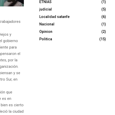
ETNIAS
(1)
judicial
(5)
Localidad satanfe
(6)
 trabajadores
Nacional
(1)
Opinion
(2)
iejos y
Politica
(15)
el gobierno
ciente para
mpensaron el
tes, por la
ganización.
piensan y se
tro Sur, en
ción que
e es en
 bien es cierto
eció la ciudad