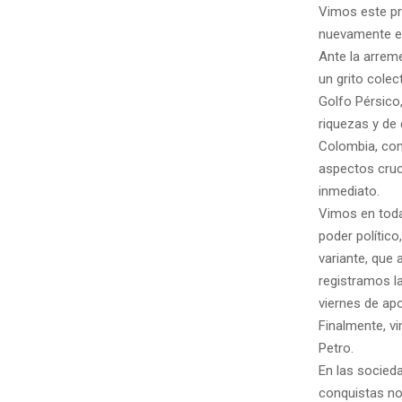
Vimos este pr
nuevamente el 
Ante la arrem
un grito colec
Golfo Pérsico
riquezas y de 
Colombia, com
aspectos cruc
inmediato.
Vimos en toda 
poder político
variante, que 
registramos l
viernes de ap
Finalmente, v
Petro.
En las socieda
conquistas no 