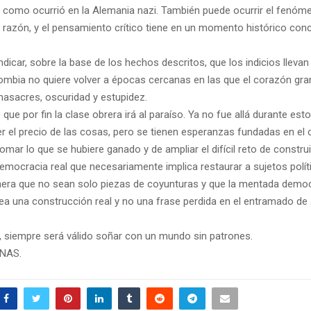
o como ocurrió en la Alemania nazi. También puede ocurrir el fenóme
a razón, y el pensamiento crítico tiene en un momento histórico con
dicar, sobre la base de los hechos descritos, que los indicios llevan
lombia no quiere volver a épocas cercanas en las que el corazón gra
asacres, oscuridad y estupidez.
 que por fin la clase obrera irá al paraíso. Ya no fue allá durante est
er el precio de las cosas, pero se tienen esperanzas fundadas en el
mar lo que se hubiere ganado y de ampliar el difícil reto de constru
emocracia real que necesariamente implica restaurar a sujetos polít
nera que no sean solo piezas de coyunturas y que la mentada demo
sea una construcción real y no una frase perdida en el entramado de a
e, siempre será válido soñar con un mundo sin patrones.
NAS.