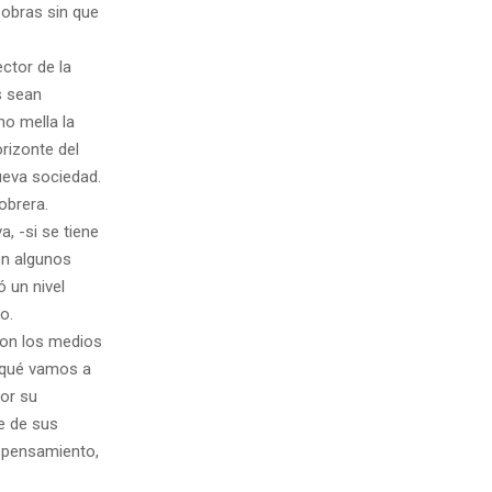
 obras sin que
ctor de la
s sean
ho mella la
orizonte del
ueva sociedad.
obrera.
, -si se tiene
en algunos
 un nivel
o.
 con los medios
“¿qué vamos a
por su
e de sus
el pensamiento,