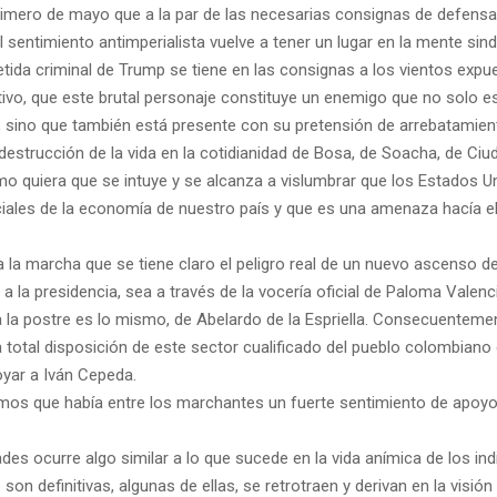
imero de mayo que a la par de las necesarias consignas de defensa 
sentimiento antimperialista vuelve a tener un lugar en la mente sindi
etida criminal de Trump se tiene en las consignas a los vientos ex
tivo, que este brutal personaje constituye un enemigo que no solo est
, sino que también está presente con su pretensión de arrebatamien
destrucción de la vida en la cotidianidad de Bosa, de Soacha, de Ciud
o quiera que se intuye y se alcanza a vislumbrar que los Estados U
iales de la economía de nuestro país y que es una amenaza hacía el
la marcha que se tiene claro el peligro real de un nuevo ascenso de
, a la presidencia, sea a través de la vocería oficial de Paloma Valenc
a la postre es lo mismo, de Abelardo de la Espriella. Consecuenteme
a total disposición de este sector cualificado del pueblo colombiano
oyar a Iván Cepeda.
imos que había entre los marchantes un fuerte sentimiento de apoy
des ocurre algo similar a lo que sucede en la vida anímica de los ind
son definitivas, algunas de ellas, se retrotraen y derivan en la visió