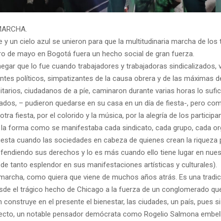
MARCHA.
e y un cielo azul se unieron para que la multitudinaria marcha de los
ro de mayo en Bogotá fuera un hecho social de gran fuerza.
egar que lo fue cuando trabajadores y trabajadoras sindicalizados, v
antes políticos, simpatizantes de la causa obrera y de las máximas d
sitarios, ciudadanos de a píe, caminaron durante varias horas lo sufi
ados, – pudieron quedarse en su casa en un día de fiesta-, pero co
tra fiesta, por el colorido y la música, por la alegría de los participan
n la forma como se manifestaba cada sindicato, cada grupo, cada or
fiesta cuando las sociedades en cabeza de quienes crean la riqueza 
fendiendo sus derechos y lo es más cuando ello tiene lugar en nues
o de tanto esplendor en sus manifestaciones artísticas y culturales).
 marcha, como quiera que viene de muchos años atrás. Es una tradi
sde el trágico hecho de Chicago a la fuerza de un conglomerado qu
en construye en el presente el bienestar, las ciudades, un país, pues si
tecto, un notable pensador demócrata como Rogelio Salmona embell