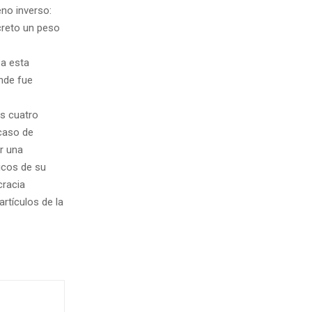
no inverso:
creto un peso
 a esta
nde fue
os cuatro
 caso de
ir una
icos de su
cracia
rtículos de la