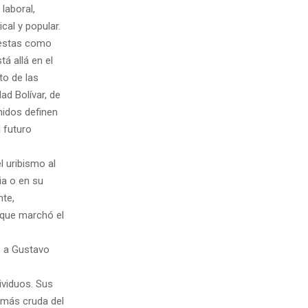
laboral,
cal y popular.
puestas como
á allá en el
to de las
ad Bolívar, de
nidos definen
 futuro
l uribismo al
ia o en su
nte,
 que marchó el
o a Gustavo
ividuos. Sus
n más cruda del