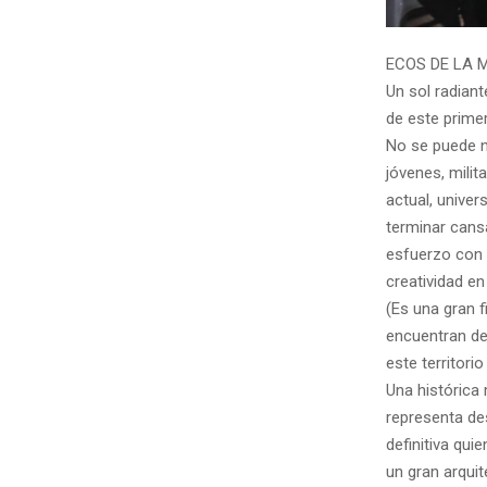
ECOS DE LA 
Un sol radiant
de este prime
No se puede n
jóvenes, milit
actual, univer
terminar cans
esfuerzo con o
creatividad e
(Es una gran 
encuentran de
este territori
Una histórica
representa de
definitiva qui
un gran arqui